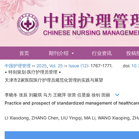
首页
期刊介绍
行业资讯
投稿
中国护理管理
English
››
2025
,
Vol. 25
››
Issue (12)
: 1767-1771.
doi:
10.
• 特别策划·医疗护理员管理 •
天津市2家医院医疗护理员规范化管理的实践与展望
李晓冬 张辰 刘颖琪 马力 王晓萍 张营 任昱燊 徐钊 田丽
Practice and prospect of standardized management of healthcare a
LI Xiaodong, ZHANG Chen, LIU Yingqi, MA Li, WANG Xiaoping, 