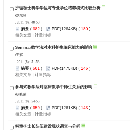
): 48-50.
 682
)
 180
)
 |
): 51-53.
 581
)
 146
)
 |
): 54-55.
 659
)
 143
)
 |