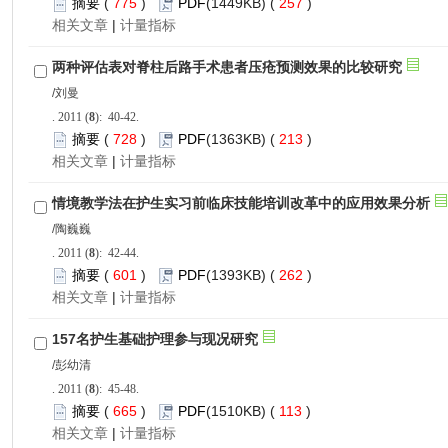
 775
)
 257
)
 |
): 40-42.
 728
)
 213
)
 |
): 42-44.
 601
)
 262
)
 |
): 45-48.
 665
)
 113
)
 |