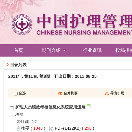
): 5-7.
 1043
)
 296
)