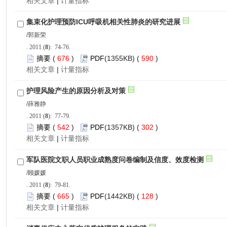
 |
): 74-76.
 676
)
 590
)
 |
): 77-79.
 542
)
 302
)
 |
): 79-81.
 665
)
 128
)
 |