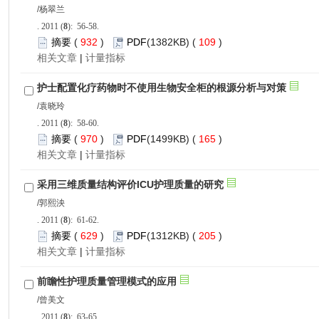
): 56-58.
 932
)
 109
)
 |
): 58-60.
 970
)
 165
)
 |
): 61-62.
 629
)
 205
)
 |
): 63-65.