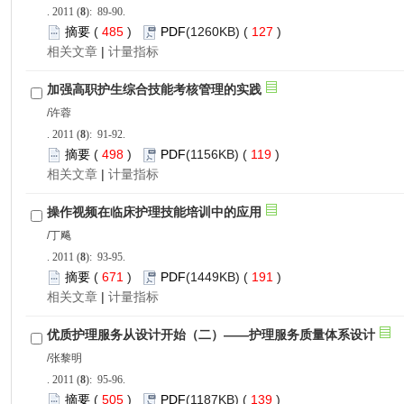
): 89-90.
 485
)
 127
)
 |
): 91-92.
 498
)
 119
)
 |
): 93-95.
 671
)
 191
)
 |
): 95-96.
 505
)
 139
)