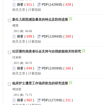
 911
)
 428
)
 |
): 66-68.
 599
)
 269
)
 |
): 69-70.
 634
)
 166
)
 |
): 71-73.
 662
)
 211
)