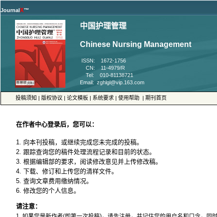
™
 ISSN: 1672-1756
 CN: 11-4979/R
 Tel: 010-81138721
 |
 |
 |
 |
 |