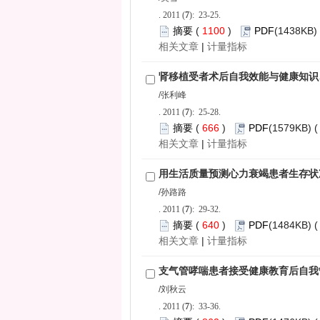
): 23-25.
 1100
)
 |
): 25-28.
 666
)
 |
): 29-32.
 640
)
 |
): 33-36.