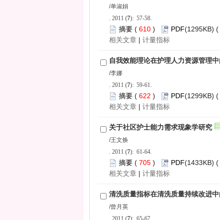
): 57-58.
 610
)
 |
): 59-61.
 622
)
 |
): 61-64.
 705
)
 |
): 65-67.