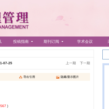
 567
)