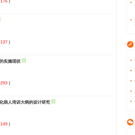
 176
)
 137
)
 293
)
 149
)