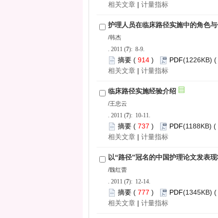
 |
): 8-9.
 914
)
 |
): 10-11.
 737
)
 |
): 12-14.
 777
)
 |