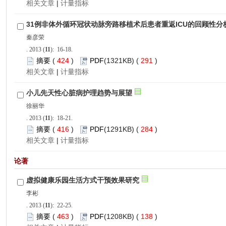
 |
): 16-18.
 424
)
 291
)
 |
): 18-21.
 416
)
 284
)
 |
): 22-25.
 463
)
 138
)