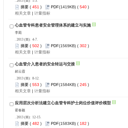
): 1-3.
 451
)
 540
)
 |
): 4-7.
 502
)
 302
)
 |
): 8-12.
 553
)
 245
)
 |
): 12-15.
 482
)
 182
)