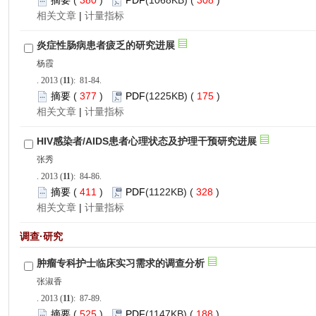
 380
)
 308
)
 |
): 81-84.
 377
)
 175
)
 |
): 84-86.
 411
)
 328
)
 |
): 87-89.
 525
)
 188
)