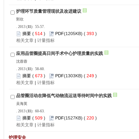
): 55-57.
 514
)
 393
)
 |
): 58-60.
 673
)
 249
)
 |
): 60-63.
 509
)
 220
)
 |