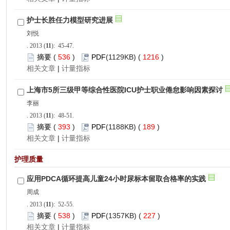
): 45-47.
 536
)
 1216
)
 |
): 48-51.
 393
)
 189
)
 |
): 52-55.
 538
)
 227
)
 |