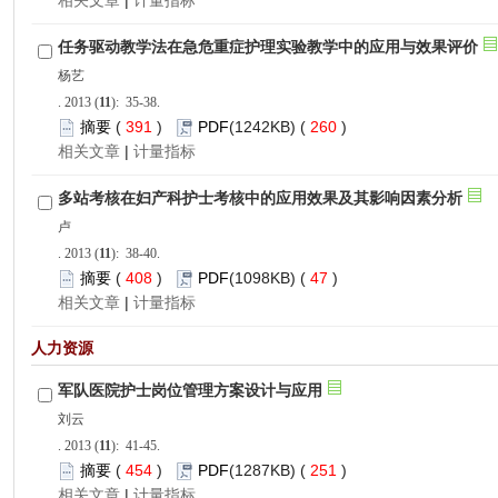
 |
): 35-38.
 391
)
 260
)
 |
): 38-40.
 408
)
 47
)
 |
): 41-45.
 454
)
 251
)
 |