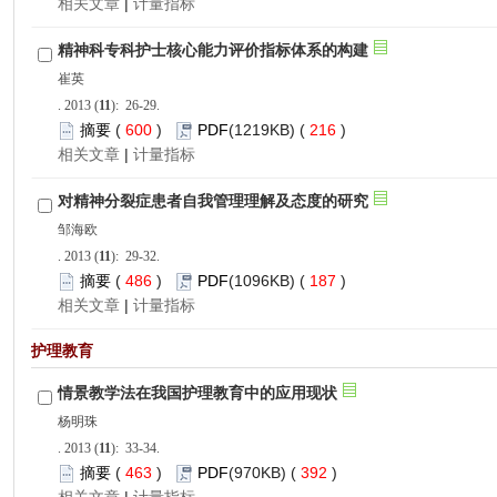
 |
): 26-29.
 600
)
 216
)
 |
): 29-32.
 486
)
 187
)
 |
): 33-34.
 463
)
 392
)