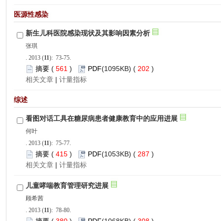
): 73-75.
 561
)
 202
)
 |
): 75-77.
 415
)
 287
)
 |
): 78-80.