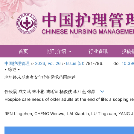
首页
期刊介绍
行业资讯
投稿
中国护理管理
English
››
2026
,
Vol. 26
››
Issue (5)
: 781-786.
doi:
10.39
• 综述 •
老年终末期患者安宁疗护需求范围综述
任凌晨 成文武 来小彬 陆廷宣 杨俊侠 李江燕 张晶
Hospice care needs of older adults at the end of life: a scoping r
REN Lingchen, CHENG Wenwu, LAI Xiaobin, LU Tingxuan, YANG 