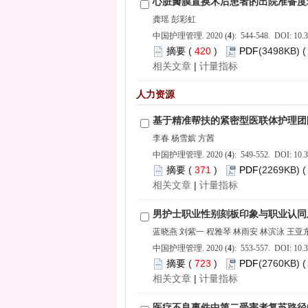
): 544-548. DOI: 10.3
 420
)
 |
): 549-552. DOI: 10.3
 371
)
 |
): 553-557. DOI: 10.3
 723
)
 |