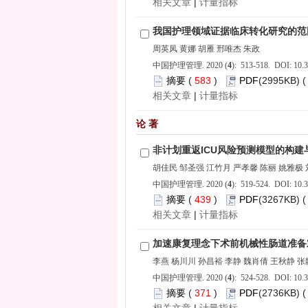
 |
): 513-518. DOI: 10.3
 583
)
 |
): 519-524. DOI: 10.3
 439
)
 |
): 524-528. DOI: 10.3
 371
)