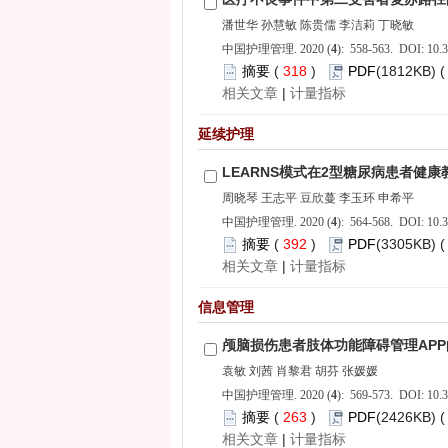
): 558-563. DOI: 10.3
 318
)
 |
): 564-568. DOI: 10.3
 392
)
 |
): 569-573. DOI: 10.3
 263
)
 |