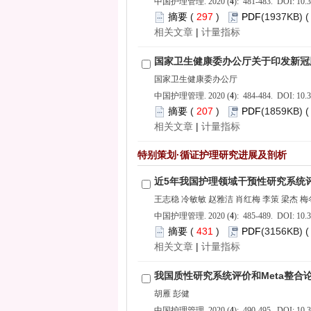
): 481-483. DOI: 10.3
 297
)
 |
): 484-484. DOI: 10.3
 207
)
 |
): 485-489. DOI: 10.3
 431
)
 |
): 490-495. DOI: 10.3