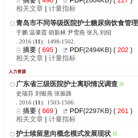
 496
)
 227
)
 |
): 1498-1502.
 695
)
 202
)
 |
): 1503-1506.
 669
)
 261
)
 |