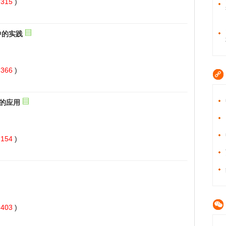
 315
)
 366
)
 154
)
 403
)