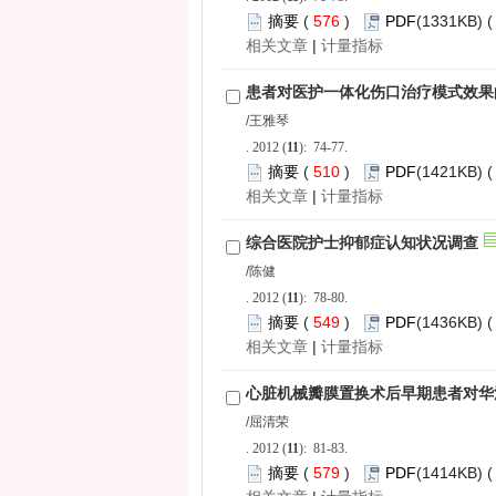
 576
)
 |
): 74-77.
 510
)
 |
): 78-80.
 549
)
 |
): 81-83.
 579
)