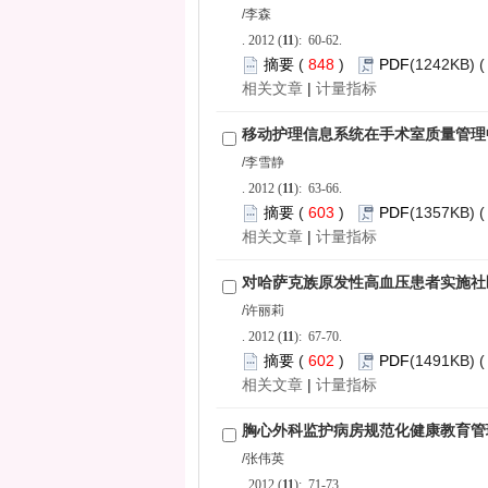
): 60-62.
 848
)
 |
): 63-66.
 603
)
 |
): 67-70.
 602
)
 |
): 71-73.