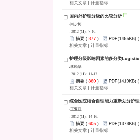
 |
): 7-10.
 877
)
 |
): 11-13.
 880
)
 |
): 14-16.
 605
)
 |