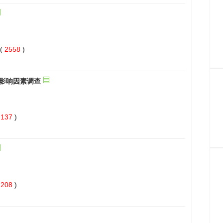
 2558
)
 137
)
 208
)