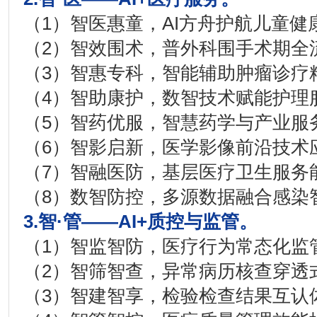
（1）智医惠童，AI方舟护航儿童健
（2）智效围术，普外科围手术期全
（3）智惠专科，智能辅助肿瘤诊疗
（4）智助康护，数智技术赋能护理
（5）智药优服，智慧药学与产业服
（6）智影启新，医学影像前沿技术
（7）智融医防，基层医疗卫生服务
（8）数智防控，多源数据融合感染
3.智·管——AI+质控与监管。
（1）智监智防，医疗行为常态化监
（2）智筛智查，异常病历核查穿透
（3）智建智享，检验检查结果互认