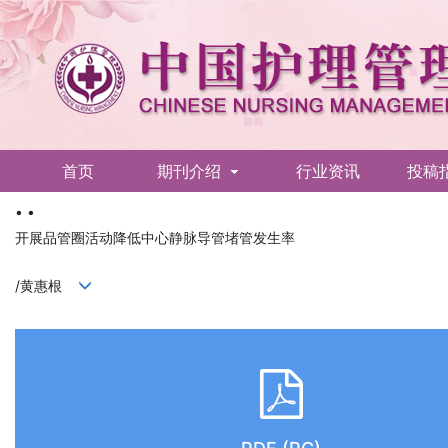
首页
期刊介绍
行业资讯
投稿
• •
English
开展品管圈活动降低中心静脉导管堵管发生率
/黄惠根