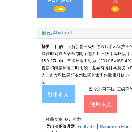
PDF (PC)
赞
204
0
摘要/Abstract
摘要：
目的：了解新疆三级甲等医院手术室护士
操作时间调查表分别对新疆9 所三级甲等医院手术
180.27)min，直接护理工时为（201.96±159
直接和间接护理工时比较，差异有统计学意义（P
大，而专科医院和地州医院护士工作量相对较小
适。
巴哈尔·阿不拉. 三级甲等医院
引用本文
使用本文
收藏文章
0
/
推荐
导出引用管理器
EndNote
|
Reference Mana