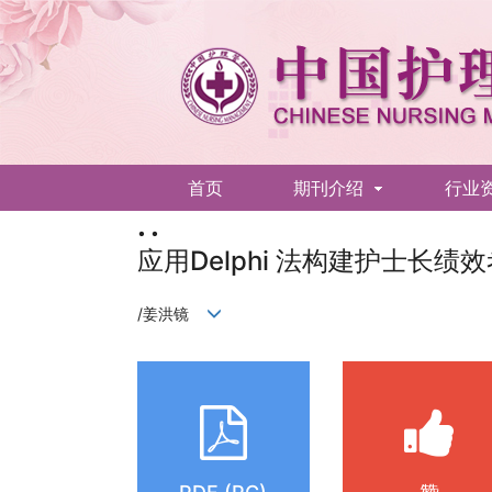
首页
期刊介绍
行业
• •
English
应用Delphi 法构建护士长绩
/姜洪镜