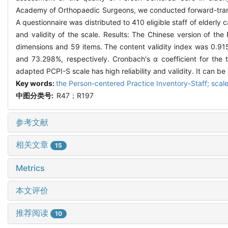
Academy of Orthopaedic Surgeons, we conducted forward-transla
A questionnaire was distributed to 410 eligible staff of elderly
and validity of the scale. Results: The Chinese version of th
dimensions and 59 items. The content validity index was 0.91
and 73.298%, respectively. Cronbach's α coefficient for the t
adapted PCPI-S scale has high reliability and validity. It can be
Key words:
the Person-centered Practice Inventory-Staff; scale; c
中图分类号:
R47；R197
参考文献
相关文章
15
Metrics
本文评价
推荐阅读
10