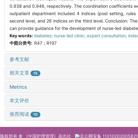
0.938 and 0.946, respectively. The coordination coefficients w
outpatient department included 4 indices (post setting, rules
second level, and 26 indices on the third level. Conclusion: Th
can provide guidance for the development of nurse-led diabete
Key words:
diabetes; nurse-led clinic; expert consultation; ind
中图分类号:
R47；R197
参考文献
相关文章
15
Metrics
本文评价
推荐阅读
10
版权所有 © 《中国护理管理》杂志社
京公网安备 11010202005821