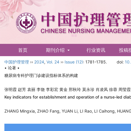
首页
期刊介绍
行业资讯
投稿
中国护理管理
English
››
2024
,
Vol. 24
››
Issue (12)
: 1781-1785.
doi:
10
• 论著 •
糖尿病专科护理门诊建设指标体系的构建
张明霞 赵芳 袁丽 李饶 李彩宏 黄金 邢秋玲 莫永珍 肖凌凤 徐蓉 周
Key indicators for establishment and operation of a nurse-led di
ZHANG Mingxia, ZHAO Fang, YUAN Li, LI Rao, LI Caihong, HUAN