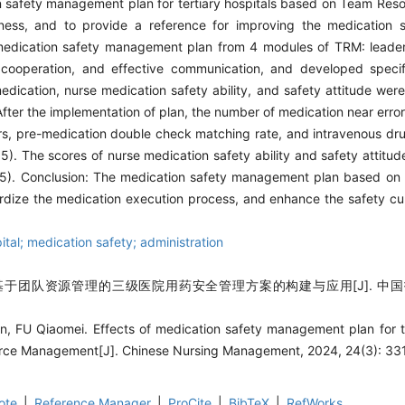
on safety management plan for tertiary hospitals based on Team R
eness, and to provide a reference for improving the medication s
 medication safety management plan from 4 modules of TRM: leader
 cooperation, and effective communication, and developed specif
medication, nurse medication safety ability, and safety attitude we
After the implementation of plan, the number of medication near erro
rs, pre-medication double check matching rate, and intravenous drug
). The scores of nurse medication safety ability and safety attitud
.05). Conclusion: The medication safety management plan based o
dardize the medication execution process, and enhance the safety cu
l; medication safety; administration
 基于团队资源管理的三级医院用药安全管理方案的构建与应用[J]. 中国护理
 FU Qiaomei. Effects of medication safety management plan for te
ce Management[J]. Chinese Nursing Management, 2024, 24(3): 33
ote
|
Reference Manager
|
ProCite
|
BibTeX
|
RefWorks