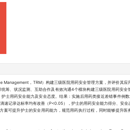
rce Management，TRM）构建三级医院用药安全管理方案，并评价
导统筹、状况监测、互助合作及有效沟通4个模块构建三级医院用药安全
、护士用药安全能力及安全态度。结果：实施后用药类接近差错事件例数
滴速记录达标率均有改善（P<0.05），护士的用药安全能力得分、安全
全管理方案可提升护士的安全用药能力，规范用药执行过程，同时能够提升医