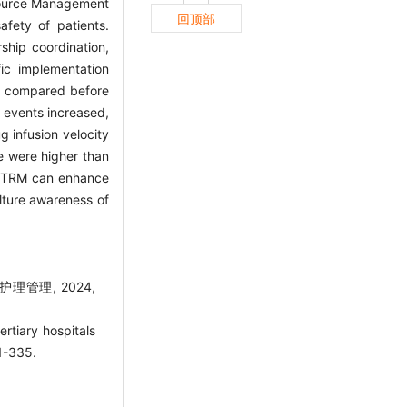
esource Management
回顶部
afety of patients.
ship coordination,
ic implementation
re compared before
r events increased,
 infusion velocity
e were higher than
n TRM can enhance
lture awareness of
管理, 2024,
rtiary hospitals
1-335.