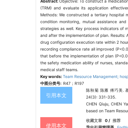
Abstract:
Objective: To construct a medicati
(TRM) and evaluate its application effectiv
Methods: We constructed a tertiary hospital
condition monitoring, mutual assistance and
strategies as well. Key process indicators of 
and after the implementation of plan. Results: 
drug configuration execution rate within 2 hou
recording compliance rate all improved (P<0.05
that before the implementation of plan (P<0
the safety medication ability of nurses, stan
medical staff teams.
Key words:
Team Resource Management; hospita
中图分类号:
R47；R197
陈秋菊 陈雁 傅巧美.
引用本文
24(3): 331-335.
CHEN Qiuju, CHEN Yan,
based on Team Resour
收藏文章
0
/
推荐
使用本文
导出引用管理器
EndN