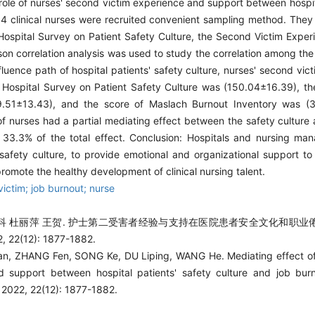
role of nurses' second victim experience and support between hospit
84 clinical nurses were recruited convenient sampling method. They
 Hospital Survey on Patient Safety Culture, the Second Victim Expe
on correlation analysis was used to study the correlation among the
uence path of hospital patients' safety culture, nurses' second vic
f Hospital Survey on Patient Safety Culture was (150.04±16.39), t
9.51±13.43), and the score of Maslach Burnout Inventory was (
f nurses had a partial mediating effect between the safety culture 
or 33.3% of the total effect. Conclusion: Hospitals and nursing ma
 safety culture, to provide emotional and organizational support t
promote the healthy development of clinical nursing talent.
victim; job burnout; nurse
宋科 杜丽萍 王贺. 护士第二受害者经验与支持在医院患者安全文化和职
22(12): 1877-1882.
n, ZHANG Fen, SONG Ke, DU Liping, WANG He. Mediating effect of
d support between hospital patients' safety culture and job burn
2022, 22(12): 1877-1882.