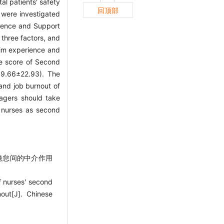
al patients' safety
回顶部
 were investigated
rience and Support
 three factors, and
tim experience and
he score of Second
39.66±22.93). The
and job burnout of
nagers should take
o nurses as second
业倦怠间的中介作用
 nurses' second
out[J]. Chinese