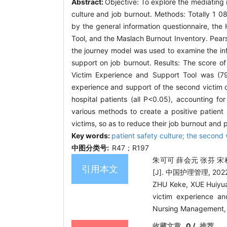
Abstract:
Objective: To explore the mediating 
culture and job burnout. Methods: Totally 1 0
by the general information questionnaire, the
Tool, and the Maslach Burnout Inventory. Pears
the journey model was used to examine the infl
support on job burnout. Results: The score o
Victim Experience and Support Tool was (7
experience and support of the second victim o
hospital patients (all P<0.05), accounting f
various methods to create a positive patient
victims, so as to reduce their job burnout and 
Key words:
patient safety culture; the second 
中图分类号:
R47；R197
朱可可 薛会元 张芬 
引用本文
[J]. 中国护理管理, 2022, 
ZHU Keke, XUE Huiyua
victim experience an
Nursing Management, 
收藏文章
0
/
推荐