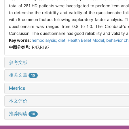
total of 281 HD patients were investigated to perform item anal
to determine the reliability and validity of the questionnaire fo
with 5 common factors following exploratory factor analysis. Th
questionnaire was ranged from 0.8 to 1.0. The Cronbach's α c
Conclusion: The questionnaire has good reliability and validity 
Key words:
hemodialysis; diet; Health Belief Model; behavior cha
中图分类号:
R47,R197
参考文献
相关文章
15
Metrics
本文评价
推荐阅读
10