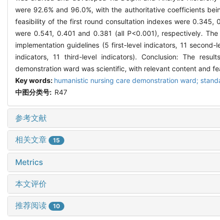
were 92.6% and 96.0%, with the authoritative coefficients bein
feasibility of the first round consultation indexes were 0.345,
were 0.541, 0.401 and 0.381 (all P<0.001), respectively. The 
implementation guidelines (5 first-level indicators, 11 second-l
indicators, 11 third-level indicators). Conclusion: The res
demonstration ward was scientific, with relevant content and fe
Key words:
humanistic nursing care demonstration ward; stand
中图分类号:
R47
参考文献
相关文章
15
Metrics
本文评价
推荐阅读
10