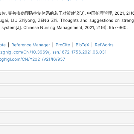
. 完善疾病预防控制体系的若干对策建议[J]. 中国护理管理, 2021, 21(6): 
gai, LIU Zhiyong, ZENG Zhi. Thoughts and suggestions on streng
l system[J]. Chinese Nursing Management, 2021, 21(6): 957-960.
ote
|
Reference Manager
|
ProCite
|
BibTeX
|
RefWorks
.zghlgl.com/CN/10.3969/j.issn.1672-1756.2021.06.031
zghlgl.com/CN/Y2021/V21/I6/957