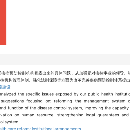
国疾病预防控制机构暴露出来的具体问题，从加强党对疾控事业的领导、
疾控机构管理体制、强化法制保障等方面为改革完善疾病预防控制体系提
度建设
alyzed the specific issues exposed by our public health institutio
uggestions focusing on: reforming the management system of
and function of the disease control system, improving the capacity 
otivation on human resource, strengthening legal guarantees an
ol system.
lth care reform; institutional arrangements