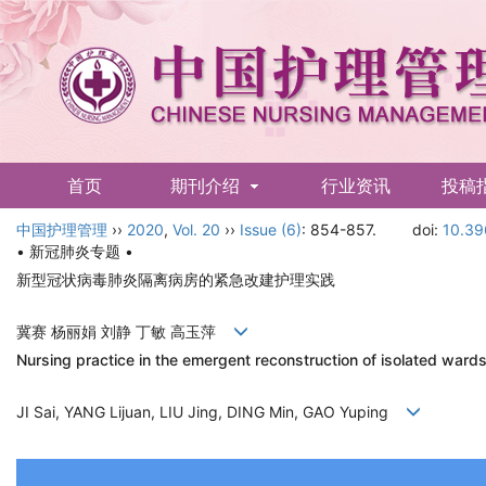
首页
期刊介绍
行业资讯
投稿
中国护理管理
English
››
2020
,
Vol. 20
››
Issue (6)
: 854-857.
doi:
10.39
• 新冠肺炎专题 •
新型冠状病毒肺炎隔离病房的紧急改建护理实践
冀赛 杨丽娟 刘静 丁敏 高玉萍
Nursing practice in the emergent reconstruction of isolated ward
JI Sai, YANG Lijuan, LIU Jing, DING Min, GAO Yuping