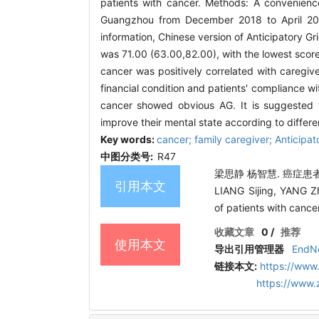
patients with cancer. Methods: A convenienc
Guangzhou from December 2018 to April 201
information, Chinese version of Anticipatory G
was 71.00 (63.00,82.00), with the lowest score
cancer was positively correlated with caregiv
financial condition and patients' compliance wi
cancer showed obvious AG. It is suggested t
improve their mental state according to differen
Key words:
cancer; family caregiver; Anticipato
中图分类号:
R47
梁思静 杨智慧. 癌症患者亲
引用本文
LIANG Sijing, YANG Zhi
of patients with canc
收藏文章
0
/
推荐
使用本文
导出引用管理器
EndN
链接本文:
https://www
https://www