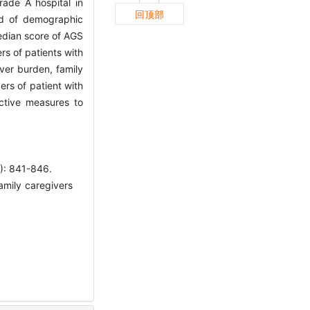
rade A hospital in
回顶部
ed of demographic
median score of AGS
rs of patients with
ver burden, family
ers of patient with
ective measures to
841-846.
amily caregivers