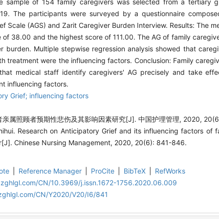
e sample of 154 family caregivers was selected from a tertiary g
9. The participants were surveyed by a questionnaire compos
rief Scale (AGS) and Zarit Caregiver Burden Interview. Results: The 
 of 38.00 and the highest score of 111.00. The AG of family caregive
er burden. Multiple stepwise regression analysis showed that caregi
th treatment were the influencing factors. Conclusion: Family caregiv
hat medical staff identify caregivers' AG precisely and take eff
t influencing factors.
ry Grief; influencing factors
属照顾者预期性悲伤及其影响因素研究[J]. 中国护理管理, 2020, 20(6): 
hui. Research on Anticipatory Grief and its influencing factors of f
er[J]. Chinese Nursing Management, 2020, 20(6): 841-846.
ote
|
Reference Manager
|
ProCite
|
BibTeX
|
RefWorks
.zghlgl.com/CN/10.3969/j.issn.1672-1756.2020.06.009
.zghlgl.com/CN/Y2020/V20/I6/841