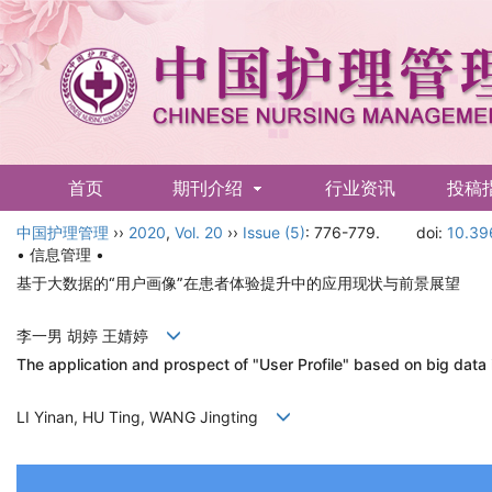
首页
期刊介绍
行业资讯
投稿
中国护理管理
English
››
2020
,
Vol. 20
››
Issue (5)
: 776-779.
doi:
10.39
• 信息管理 •
基于大数据的“用户画像”在患者体验提升中的应用现状与前景展望
李一男 胡婷 王婧婷
The application and prospect of "User Profile" based on big data
LI Yinan, HU Ting, WANG Jingting