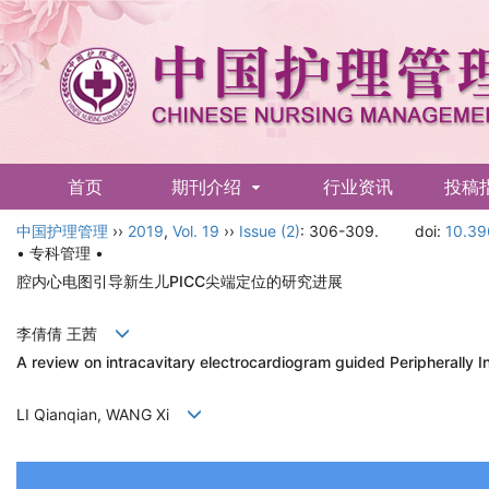
首页
期刊介绍
行业资讯
投稿
中国护理管理
English
››
2019
,
Vol. 19
››
Issue (2)
: 306-309.
doi:
10.39
• 专科管理 •
腔内心电图引导新生儿PICC尖端定位的研究进展
李倩倩 王茜
A review on intracavitary electrocardiogram guided Peripherally I
LI Qianqian, WANG Xi