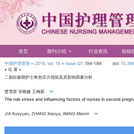
首页
期刊介绍
行业资讯
投稿
中国护理管理
English
››
2019
,
Vol. 19
››
Issue (2)
: 194-199.
doi:
10.396
• 论 著 •
二胎妊娠期护士角色压力现状及其影响因素分析
贾雪原 张晓娅 王梅新
The role stress and influencing factors of nurses in second preg
JIA Xueyuan, ZHANG Xiaoya, WANG Meixin