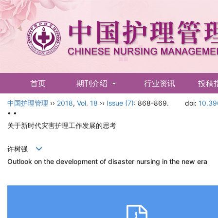
首页
期刊介绍
行业资讯
投稿
中国护理管理
English
››
2018
,
Vol. 18
››
Issue (7)
: 868-869.
doi:
10.39
• •
关于新时代灾害护理工作发展的思考
许树强
Outlook on the development of disaster nursing in the new era